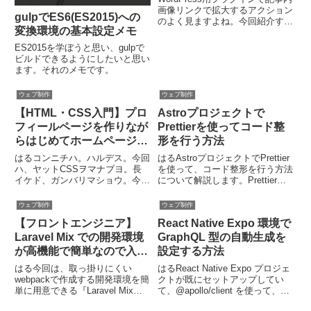
画像リンクで拡大するアクション
gulpでES6(ES2015)への
のよく見ますよね。今回紹介する
変換環境の基本設定メモ
Responsive Lightboxはレスポン
シブ対応という事でメモとして紹
ES2015を学ぼうと思い、gulpで
介します。
ビルドできるようにしたいと思い
ます。それのメモです。
ウェブ制作
ウェブ制作
【HTML・CSS入門】プロ
Astroプロジェクトで
フィールページを作りなが
Prettierを使ってコード整
らはじめてホームページ制
形を行う方法
作（その６-CSSとは）
はるコンニチハ。ハルデス。今回
はるAstroプロジェクトでPrettier
ハ、ヤットCSSヲマナブヨ。長
を使って、コード整形を行う方法
イケド、ガンバリマショウ。今回
について解説します。Prettier
で、やっとCSSを使います！見
は、コードの書式を自動で整える
た目をきれいにしておしゃれな
ツールであり、コードの読みやす
ウェブ制作
ウェブ制作
Webサイトのにしていきましょ
さや一貫性を向上させます。
【フロントエンジニア】
React Native Expo 環境で
う。CSSの説明をした後に、今
Prettierとprettier-plug...
までのHTMLにCSSで装飾しな...
Laravel Mix での開発環境
GraphQL 型の自動生成を
が高機能で簡単なので入門
設定する方法
方法を紹介
はる今回は、取っ掛りにくい
はるReact Native Expo プロジェ
webpackで作成する開発環境を簡
クトが既にセットアップしてい
単に用意できる『Laravel Mix』
て、@apollo/client を使って、
を紹介したいと思います。
useQuery や gql を使用して