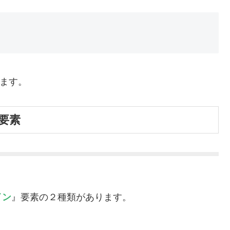
きます。
要素
イン
』要素の２種類があります。