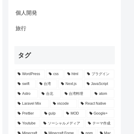
個人開発
旅行
タグ
WordPress
css
html
プラグイン
swift
台湾
Next.js
JavaScript
Astro
台北
台湾料理
atom
Laravel Mix
vscode
React Native
Prettier
gulp
MOD
Google+
Youtube
ソーシャルメディア
テーマ作成
Minecraft
Minecraft Forge
npm
Mac