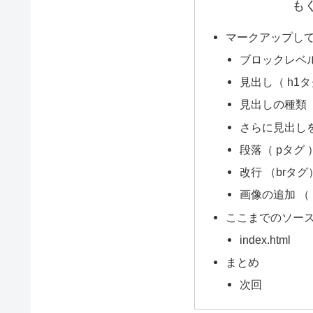
も
マークアップし
ブロックレベ
見出し（ h1
見出しの種類
さらに見出し
段落（ pタグ
改行 （brタ
画像の追加 （
ここまでのソー
index.html
まとめ
次回