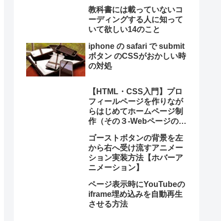
教科書には載っていないコ
ーディングする人に知って
いて欲しい14のこと
iphone の safari で submit
ボタン のCSSがおかしい時
の対処
【HTML・CSS入門】プロ
フィールページを作りなが
らはじめてホームページ制
作（その３-Webページの情
報設定）
ゴーストボタンの背景を左
から右へ受け流すアニメー
ション実装方法【ホバーア
ニメーション】
ページ表示時にYouTubeの
iframe埋め込みを自動再生
させる方法