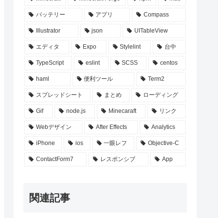
バッテリー
アプリ
Compass
Illustrator
json
UITableView
エディタ
Expo
Stylelint
台中
TypeScript
eslint
SCSS
centos
haml
便利ツール
Term2
スプレッドシート
まとめ
ローディング
Gif
node.js
Minecaraft
リンク
Webデザイン
After Effects
Analytics
iPhone
ios
一眼レフ
Objective-C
ContactForm7
レスポンシブ
App
関連記事