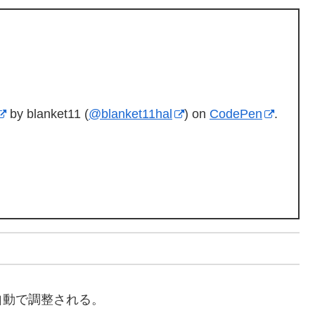
by blanket11 (
@blanket11hal
) on
CodePen
.
自動で調整される。