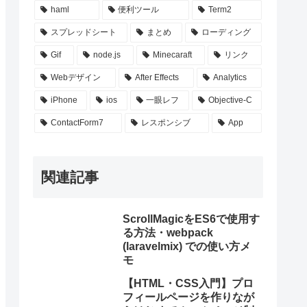
haml
便利ツール
Term2
スプレッドシート
まとめ
ローディング
Gif
node.js
Minecaraft
リンク
Webデザイン
After Effects
Analytics
iPhone
ios
一眼レフ
Objective-C
ContactForm7
レスポンシブ
App
関連記事
ScrollMagicをES6で使用す
る方法・webpack
(laravelmix) での使い方メ
モ
【HTML・CSS入門】プロ
フィールページを作りなが