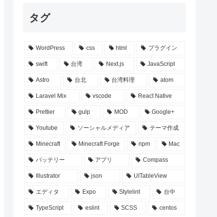
タグ
WordPress
css
html
プラグイン
swift
台湾
Next.js
JavaScript
Astro
台北
台湾料理
atom
Laravel Mix
vscode
React Native
Prettier
gulp
MOD
Google+
Youtube
ソーシャルメディア
テーマ作成
Minecraft
Minecraft Forge
npm
Mac
バッテリー
アプリ
Compass
Illustrator
json
UITableView
エディタ
Expo
Stylelint
台中
TypeScript
eslint
SCSS
centos