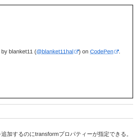
by blanket11 (
@blanket11hal
) on
CodePen
.
するのにtransformプロパティーが指定できる。